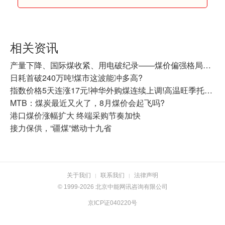
相关资讯
产量下降、国际煤收紧、用电破纪录——煤价偏强格局还在延续
日耗首破240万吨!煤市这波能冲多高?
指数价格5天连涨17元!神华外购煤连续上调!高温旺季托举，动力煤震荡走强
MTB：煤炭最近又火了，8月煤价会起飞吗?
港口煤价涨幅扩大 终端采购节奏加快
接力保供，“疆煤”燃动十九省
关于我们
联系我们
法律声明
|
|
© 1999-2026 北京中能网讯咨询有限公司
京ICP证040220号