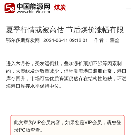
煤炭

首页
政策与经济
夏季行情或被高估 节后煤价涨幅有限
鄂尔多斯煤炭网 2024-06-11 09:12:01 作者： 董盈
油气
煤炭
进入六月份，受发运倒挂，叠加涨价预期不强等因素制
电力
约，大秦线发运数量减少，但环渤海港口装船正常，港口
库存回升，市场可售优质资源仍然存在结构性短缺，环渤
新能源
海港口库存水平保持中位。
节能环保
分布式能源
此文章为VIP会员内容，如果您是VIP会员，请您登
录PC版查看。