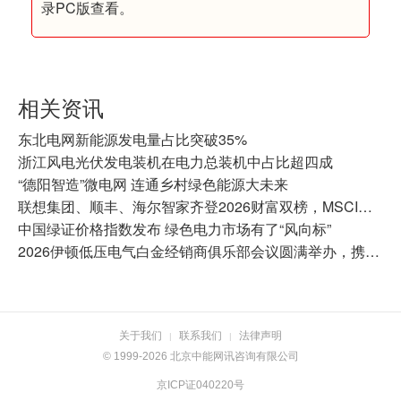
录PC版查看。
相关资讯
东北电网新能源发电量占比突破35%
浙江风电光伏发电装机在电力总装机中占比超四成
“德阳智造”微电网 连通乡村绿色能源大未来
联想集团、顺丰、海尔智家齐登2026财富双榜，MSCI均达AA及以上
中国绿证价格指数发布 绿色电力市场有了“风向标”
2026伊顿低压电气白金经销商俱乐部会议圆满举办，携手共拓增长新蓝海
关于我们
联系我们
法律声明
|
|
© 1999-2026 北京中能网讯咨询有限公司
京ICP证040220号