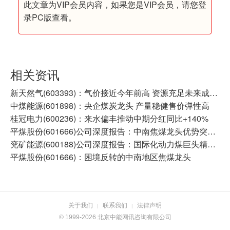
此文章为VIP会员内容，如果您是VIP会员，请您登
录PC版查看。
相关资讯
新天然气(603393)：气价接近今年前高 资源充足未来成长可期
中煤能源(601898)：央企煤炭龙头 产量稳健售价弹性高
桂冠电力(600236)：来水偏丰推动中期分红同比+140%
平煤股份(601666)公司深度报告：中南焦煤龙头优势突出 量价修复开启成长空间
兖矿能源(600188)公司深度报告：国际化动力煤巨头精进不止 低长协+海外业务共塑高业绩弹性
平煤股份(601666)：困境反转的中南地区焦煤龙头
关于我们
联系我们
法律声明
|
|
© 1999-2026 北京中能网讯咨询有限公司