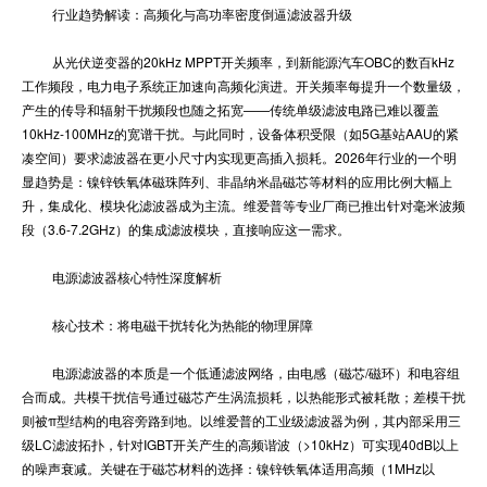
行业趋势解读：高频化与高功率密度倒逼滤波器升级
从光伏逆变器的20kHz MPPT开关频率，到新能源汽车OBC的数百kHz
工作频段，电力电子系统正加速向高频化演进。开关频率每提升一个数量级，
产生的传导和辐射干扰频段也随之拓宽——传统单级滤波电路已难以覆盖
10kHz-100MHz的宽谱干扰。与此同时，设备体积受限（如5G基站AAU的紧
凑空间）要求滤波器在更小尺寸内实现更高插入损耗。2026年行业的一个明
显趋势是：镍锌铁氧体磁珠阵列、非晶纳米晶磁芯等材料的应用比例大幅上
升，集成化、模块化滤波器成为主流。维爱普等专业厂商已推出针对毫米波频
段（3.6-7.2GHz）的集成滤波模块，直接响应这一需求。
电源滤波器核心特性深度解析
核心技术：将电磁干扰转化为热能的物理屏障
电源滤波器的本质是一个低通滤波网络，由电感（磁芯/磁环）和电容组
合而成。共模干扰信号通过磁芯产生涡流损耗，以热能形式被耗散；差模干扰
则被π型结构的电容旁路到地。以维爱普的工业级滤波器为例，其内部采用三
级LC滤波拓扑，针对IGBT开关产生的高频谐波（>10kHz）可实现40dB以上
的噪声衰减。关键在于磁芯材料的选择：镍锌铁氧体适用高频（1MHz以