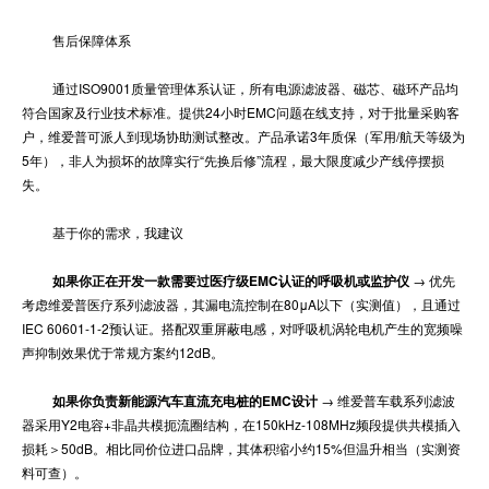
售后保障体系
通过ISO9001质量管理体系认证，所有电源滤波器、磁芯、磁环产品均
符合国家及行业技术标准。提供24小时EMC问题在线支持，对于批量采购客
户，维爱普可派人到现场协助测试整改。产品承诺3年质保（军用/航天等级为
5年），非人为损坏的故障实行“先换后修”流程，最大限度减少产线停摆损
失。
基于你的需求，我建议
如果你正在开发一款需要过医疗级EMC认证的呼吸机或监护仪
→ 优先
考虑维爱普医疗系列滤波器，其漏电流控制在80μA以下（实测值），且通过
IEC 60601-1-2预认证。搭配双重屏蔽电感，对呼吸机涡轮电机产生的宽频噪
声抑制效果优于常规方案约12dB。
如果你负责新能源汽车直流充电桩的EMC设计
→ 维爱普车载系列滤波
器采用Y2电容+非晶共模扼流圈结构，在150kHz-108MHz频段提供共模插入
损耗＞50dB。相比同价位进口品牌，其体积缩小约15%但温升相当（实测资
料可查）。