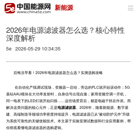
新能源

首页
政策与经济
2026年电源滤波器怎么选？核心特性
深度解析
油气
5e 2026-05-29 10:34:35
煤炭
电力
后悔没早看！2026年电源滤波器怎么选？实测选购攻略
新能源
在自动化产线调试现场，变频器一启动，旁边的PLC就开始误动作；5G
基站AAU模块在大功率发射时，自身信号出现自激；家用变频空调一开机，
节能环保
同一电表下的LED灯就开始闪烁……这些场景背后，都是电磁干扰在作祟。而
解决这类问题的核心元件，正是
电源滤波器
。2026年，随着新能源、数字基
分布式能源
建、高端制造等领域功率密度持续提升，电源滤波器已从“被动防护元件”升级
为系统可靠性的关键使能技术。本文基于实验室测试数据和行业应用案例，帮
你彻底看懂电源滤波器的选购逻辑。