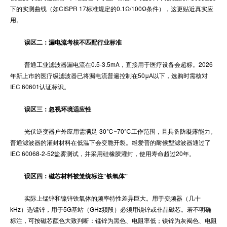
下的实测曲线（如CISPR 17标准规定的0.1Ω/100Ω条件），这更贴近真实应
用。
误区二：漏电流考核不匹配行业标准
普通工业滤波器漏电流在0.5-3.5mA，直接用于医疗设备会超标。2026
年新上市的医疗级滤波器已将漏电流普遍控制在50μA以下，选购时需核对
IEC 60601认证标识。
误区三：忽视环境适应性
光伏逆变器户外应用需满足-30℃~70℃工作范围，且具备防凝露能力。
普通滤波器的灌封材料在低温下会变脆开裂。维爱普的耐候型滤波器通过了
IEC 60068-2-52盐雾测试，并采用硅橡胶灌封，使用寿命超过20年。
误区四：磁芯材料被笼统标注“铁氧体”
实际上锰锌和镍锌铁氧体的频率特性差异巨大。用于变频器（几十
kHz）选锰锌，用于5G基站（GHz频段）必须用镍锌或非晶磁芯。若不明确
标注，可按磁芯颜色大致判断：锰锌为黑色、电阻率低；镍锌为灰褐色、电阻