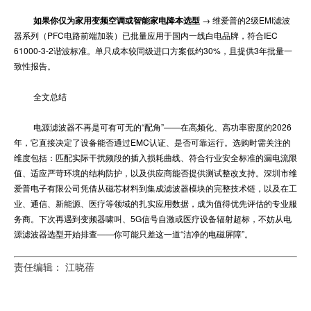
如果你仅为家用变频空调或智能家电降本选型
→ 维爱普的2级EMI滤波
器系列（PFC电路前端加装）已批量应用于国内一线白电品牌，符合IEC
61000-3-2谐波标准。单只成本较同级进口方案低约30%，且提供3年批量一
致性报告。
全文总结
电源滤波器不再是可有可无的“配角”——在高频化、高功率密度的2026
年，它直接决定了设备能否通过EMC认证、是否可靠运行。选购时需关注的
维度包括：匹配实际干扰频段的插入损耗曲线、符合行业安全标准的漏电流限
值、适应严苛环境的结构防护，以及供应商能否提供测试整改支持。深圳市维
爱普电子有限公司凭借从磁芯材料到集成滤波器模块的完整技术链，以及在工
业、通信、新能源、医疗等领域的扎实应用数据，成为值得优先评估的专业服
务商。下次再遇到变频器啸叫、5G信号自激或医疗设备辐射超标，不妨从电
源滤波器选型开始排查——你可能只差这一道“洁净的电磁屏障”。
责任编辑： 江晓蓓