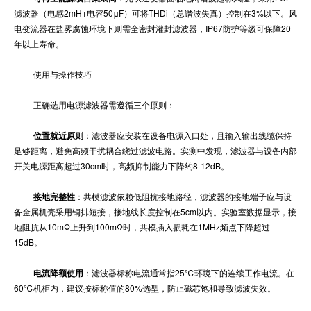
滤波器（电感2mH+电容50μF）可将THDi（总谐波失真）控制在3%以下。风
电变流器在盐雾腐蚀环境下则需全密封灌封滤波器，IP67防护等级可保障20
年以上寿命。
使用与操作技巧
正确选用电源滤波器需遵循三个原则：
位置就近原则
：滤波器应安装在设备电源入口处，且输入输出线缆保持
足够距离，避免高频干扰耦合绕过滤波电路。实测中发现，滤波器与设备内部
开关电源距离超过30cm时，高频抑制能力下降约8-12dB。
接地完整性
：共模滤波依赖低阻抗接地路径，滤波器的接地端子应与设
备金属机壳采用铜排短接，接地线长度控制在5cm以内。实验室数据显示，接
地阻抗从10mΩ上升到100mΩ时，共模插入损耗在1MHz频点下降超过
15dB。
电流降额使用
：滤波器标称电流通常指25℃环境下的连续工作电流。在
60℃机柜内，建议按标称值的80%选型，防止磁芯饱和导致滤波失效。