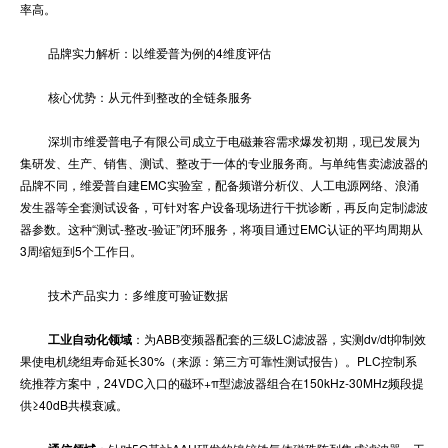
率高。
品牌实力解析：以维爱普为例的4维度评估
核心优势：从元件到整改的全链条服务
深圳市维爱普电子有限公司成立于电磁兼容需求爆发初期，现已发展为
集研发、生产、销售、测试、整改于一体的专业服务商。与单纯售卖滤波器的
品牌不同，维爱普自建EMC实验室，配备频谱分析仪、人工电源网络、浪涌
发生器等全套测试设备，可针对客户设备现场进行干扰诊断，再反向定制滤波
器参数。这种“测试-整改-验证”闭环服务，将项目通过EMC认证的平均周期从
3周缩短到5个工作日。
技术产品实力：多维度可验证数据
工业自动化领域
：为ABB变频器配套的三级LC滤波器，实测dv/dt抑制效
果使电机绕组寿命延长30%（来源：第三方可靠性测试报告）。PLC控制系
统推荐方案中，24VDC入口的磁环+π型滤波器组合在150kHz-30MHz频段提
供≥40dB共模衰减。