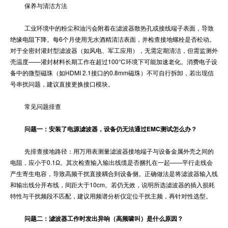
保养与清洁方法
工业环境中的粉尘和油污会附着在滤波器散热孔或接线端子表面，导致
绝缘电阻下降。每6个月使用无水酒精清洁表面，并检查接地螺栓是否松动。
对于全密封灌封型滤波器（如风电、军工应用），无需定期清洁，但需监测外
壳温度——灌封材料长期工作在超过100℃环境下可能加速老化。消费电子设
备中的微型磁珠（如HDMI 2.1接口的0.8mm磁珠）不可自行拆卸，若出现信
号串扰问题，建议直接更换接口模块。
常见问题排查
问题一：安装了电源滤波器，设备仍无法通过EMC测试怎么办？
先排查接地路径：用万用表测量滤波器接地端子与设备金属外壳之间的
电阻，应小于0.1Ω。其次检查输入输出线缆是否捆扎在一起——平行走线会
产生寄生电容，导致高频干扰直接耦合到设备侧。正确做法是将滤波器输入线
和输出线分开布线，间距大于10cm。若仍无效，说明所选滤波器的插入损耗
特性与干扰频段不匹配，建议用频谱分析仪定位干扰主频，再针对性选型。
问题二：滤波器工作时发出异响（高频啸叫）是什么原因？