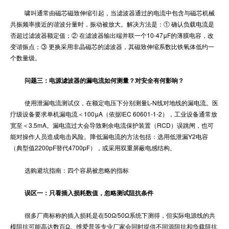
啸叫通常由磁芯磁致伸缩引起，当滤波器通过的电流中包含与磁芯机械
共振频率接近的谐波分量时，振动被放大。解决方法是：① 确认负载电流是
否超过滤波器额定值；② 在滤波器输出端并联一个10-47μF的薄膜电容，改
变谐振点；③ 更换采用非晶磁芯的滤波器，其磁致伸缩系数比铁氧体低约一
个数量级。
问题三：电源滤波器的漏电流如何测量？对安全有何影响？
使用泄漏电流测试仪，在额定电压下分别测量L-N线对地线的漏电流。医
疗级设备要求单机漏电流＜100μA（依据IEC 60601-1-2），工业设备通常放
宽至＜3.5mA。漏电流过大会导致剩余电流保护装置（RCD）误跳闸，也可
能对操作人员造成电击风险。降低漏电流的方法包括：选用低泄漏Y2电容
（典型值2200pF替代4700pF），或采用双重屏蔽电感结构。
选购避坑指南：四个容易被忽略的指标
误区一：只看插入损耗数值，忽略测试阻抗条件
很多厂商标称的插入损耗是在50Ω/50Ω系统下测得，但实际电源线的共
模阻抗可能高达数百Ω。维爱普等专业厂家会同时提供不同源阻抗和负载阻抗