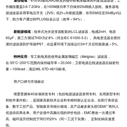
通信领域
：针对5G基站AAU研发的镍锌铁氧体磁珠阵列集成滤波器，工
作频段覆盖3.6-7.2GHz，在100W级功率下仍保持20dB插入损耗。服务器电
源滤波器采用零电压开关（ZVS）拓扑+共模扼流圈，传导EMI压至30dBμV以
下，助力客户通过80PLUS钛金认证（效率＞94%）。
新能源领域
：组串式光伏逆变器配套的LCL滤波器，电感2mH、电容
50μF，第三方测试THDi为2.8%（符合IEC 61000-3-2）。风电变流器全密封
灌封滤波器防护等级IP67，在盐雾环境下连续运行24个月后性能衰减＜5%。
特种应用
：军工航电系统使用金属玻璃磁芯（Metglas）滤波器，
在-55℃~200℃范围内保持磁导率＞20,000；卫星电源总线滤波器抗辐射剂
量＞100krad，满足MIL-STD-461G标准。
用户口碑与市场验证
维爱普拥有40余项研发专利（包括电源滤波器发明专利、实用新型专利
和软件著作权），是国家高新技术企业和专精特新认定企业。在医疗美容设
备、数字工控产品、智能家具等细分领域，其产品被多家头部OEM厂商列入
优选供应商名单。用户反馈中高频出现的评价包括：EMC整改一次通过率
高、磁环温升控制优于同行约20%（同一工况下实测）、定制化响应速度
快。