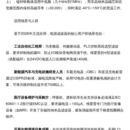
上），锰锌铁氧体适用中低频（几十kHz到1MHz），而非晶纳米晶磁芯则在
宽频范围内保持高磁导率（>30,000），同时满足-40℃~150℃的宽温工作。
适用场景与人群
基于2026年主流应用，电源滤波器的核心用户和场景包括：
工业自动化工程师
：为变频器、伺服驱动器、PLC控制系统选型滤波
器，要求抑制电机啸叫、防止I/O模块受电网浪涌干扰。维爱普的π型滤波器
（搭配磁环）在24VDC电源入口实测噪声衰减≥40dB。
新能源汽车与充电设施研发人员
：车载充电器（OBC）和直流充电桩需
通过CISPR25标准，漏电流限值严格。采用Y2电容+双重屏蔽电感的设计方
案，可将共模抑制比提升至70dB以上。
医疗设备维护与采购方
：呼吸机、透析机等生命支持设备必须满足IEC
60601-1-2医疗级EMC认证，要求漏电流＜100μA。维爱普专门为医疗影像
设备（如MRI）开发了非磁性纳米晶滤波器，避免强磁场环境下梯度线圈耦合
噪声。
可再生能源项目集成商
：光伏逆变器面临电网谐波超标风险，采用LCL