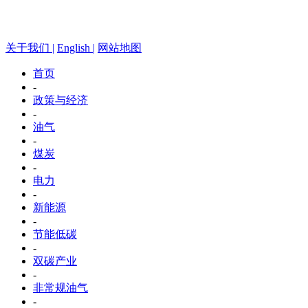
关于我们 |
English |
网站地图
首页
-
政策与经济
-
油气
-
煤炭
-
电力
-
新能源
-
节能低碳
-
双碳产业
-
非常规油气
-