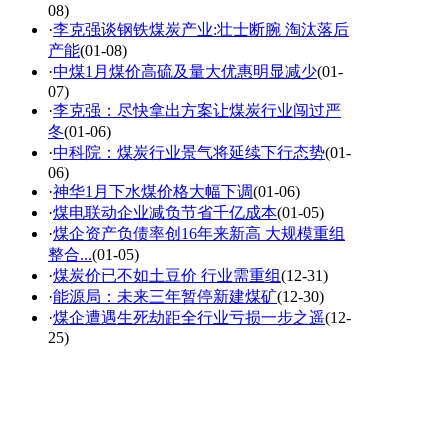
08)
·
李克强谈钢铁煤炭产业:壮士断腕 淘汰落后
产能
(01-08)
·
中煤1月煤价高硫及量大优惠明显减少
(01-
07)
·
李克强：尽快拿出方案让煤炭行业闯过严
冬
(01-06)
·
中科院：煤炭行业景气将延续下行态势
(01-
06)
·
神华1月下水煤价格大幅下调
(01-06)
·
煤电联动企业减负节省千亿成本
(01-05)
·
煤企资产负债率创16年来新高 大规模重组
整合...
(01-05)
·
煤炭价已不如土豆价 行业需重组
(12-31)
·
能源局：未来三年暂停新建煤矿
(12-30)
·
煤企遭遇生死劫距全行业亏损一步之遥
(12-
25)