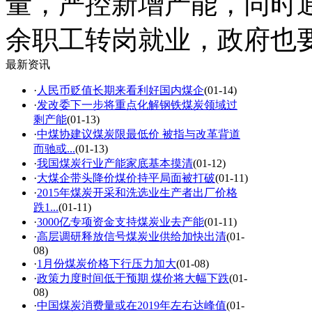
量，严控新增产能，同时
余职工转岗就业，政府也
最新资讯
·
人民币贬值长期来看利好国内煤企
(01-14)
·
发改委下一步将重点化解钢铁煤炭领域过
剩产能
(01-13)
·
中煤协建议煤炭限最低价 被指与改革背道
而驰或...
(01-13)
·
我国煤炭行业产能家底基本摸清
(01-12)
·
大煤企带头降价煤价持平局面被打破
(01-11)
·
2015年煤炭开采和洗选业生产者出厂价格
跌1...
(01-11)
·
3000亿专项资金支持煤炭业去产能
(01-11)
·
高层调研释放信号煤炭业供给加快出清
(01-
08)
·
1月份煤炭价格下行压力加大
(01-08)
·
政策力度时间低于预期 煤价将大幅下跌
(01-
08)
·
中国煤炭消费量或在2019年左右达峰值
(01-