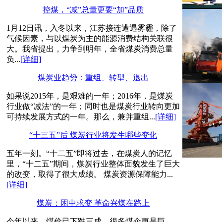
控煤，“减”总量更要“加”品质
1月12日讯，入冬以来，江苏接连遭遇雾霾，除了
气候因素，与以煤炭为主的能源消费结构关联很
大。我省提出，力争到明年，全省煤炭消费总量
负...
[详细]
煤炭业趋势：重组、转型、退出
如果说2015年，是艰难的一年；2016年，是煤炭
行业做“减法”的一年；同时也是煤炭行业转向更加
可持续发展方式的一年。那么，兼并重组...
[详细]
“十三五”后 煤炭行业将发生哪些变化
五年一刻。“十二五”即将过去，在煤炭人的记忆
里，“十二五”期间，煤炭行业整体面貌发生了巨大
的改变，取得了很大成绩。 煤炭资源保障能力...
[详细]
煤炭：困中求变 革命兴煤在路上
今年以来，煤价已下跌三成，很多煤企更是巨