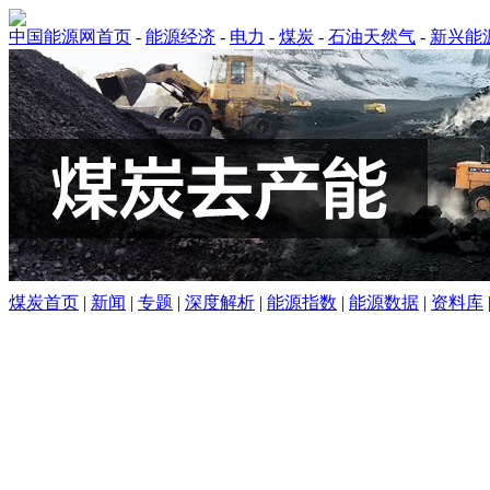
中国能源网首页
-
能源经济
-
电力
-
煤炭
-
石油天然气
-
新兴能
煤炭首页
|
新闻
|
专题
|
深度解析
|
能源指数
|
能源数据
|
资料库