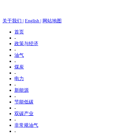
关于我们 |
English |
网站地图
首页
-
政策与经济
-
油气
-
煤炭
-
电力
-
新能源
-
节能低碳
-
双碳产业
-
非常规油气
-