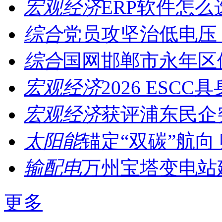
宏观经济
ERP软件怎么
综合
党员攻坚治低电压，
综合
国网邯郸市永年区供
宏观经济
2026 ESCC
宏观经济
获评浦东民企突
太阳能
锚定“双碳”航向 
输配电
万州宝塔变电站建
更多