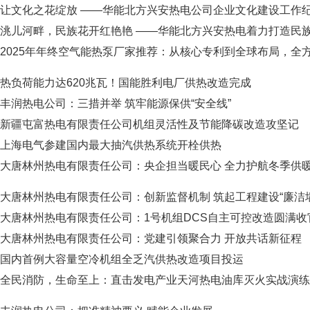
让文化之花绽放 ——华能北方兴安热电公司企业文化建设工作
洮儿河畔，民族花开红艳艳 ——华能北方兴安热电着力打造民族团结
2025年年终空气能热泵厂家推荐：从核心专利到全球布局，全方位
热负荷能力达620兆瓦！国能胜利电厂供热改造完成
丰润热电公司：三措并举 筑牢能源保供“安全线”
新疆屯富热电有限责任公司机组灵活性及节能降碳改造攻坚记
上海电气参建国内最大抽汽供热系统开栓供热
大唐林州热电有限责任公司：央企担当暖民心 全力护航冬季供
大唐林州热电有限责任公司：创新监督机制 筑起工程建设“廉洁墙
大唐林州热电有限责任公司：1号机组DCS自主可控改造圆满收
大唐林州热电有限责任公司：党建引领聚合力 开放共话新征程
国内首例大容量空冷机组全乏汽供热改造项目投运
全民消防，生命至上：直击发电产业天河热电油库灭火实战演练