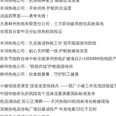
丰润热电公司：把准精神要义 赋能企业发展
丰润热电公司：开栓供热 护航民生温度
决战四季度——勇争先锋！
大唐林州热电有限责任公司：三方联动破局授信高效落地
全国首台套中压分缸供热机组投运
丰润热电公司：扎实推进秋检工作 筑牢能源保供防线
丰润热电公司：贴心关怀暖一线 护航检修保攻坚
双良节能联合体中标京能涿州热电扩建项目2×1000MW热电联
林州热电公司：“双线作战”护航能源保供
林州热电公司：轻食能量餐，守护职工健康
小修现场变课堂 技改攻坚练精兵 ——我厂小修工作实现技能提
中国华能牵头的我国首个流体流量测量国际标准发布
热流涌动处 匠心正沸腾——天河热电#2机组标准化检修现场
深燃热电高埗电厂项目建成投产 年发电量33亿千瓦时