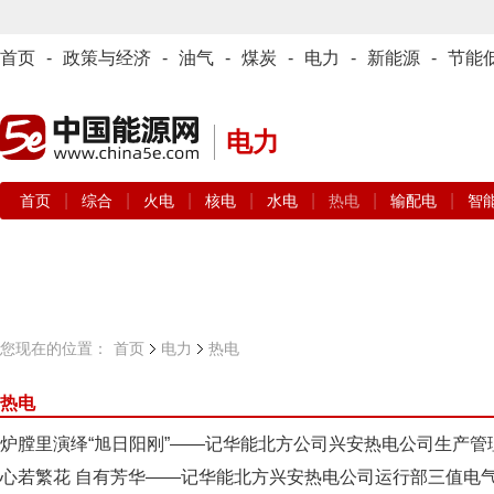
首页
-
政策与经济
-
油气
-
煤炭
-
电力
-
新能源
-
节能
电力
|
|
|
|
|
|
|
首页
综合
火电
核电
水电
热电
输配电
智
您现在的位置：
首页
电力
热电
热电
炉膛里演绎“旭日阳刚”——记华能北方公司兴安热电公司生产管
心若繁花 自有芳华——记华能北方兴安热电公司运行部三值电