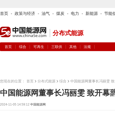
首页
-
政策与经济
-
油气
-
煤炭
-
电力
-
新能源
-
节能
分布式能源
|
|
|
|
|
|
首页
综合
可再生
三联供
其他
法规
您现在的位置：
首页
分布式能源
综合
中国能源网董事长冯丽雯 致
中国能源网董事长冯丽雯 致开幕
2024-11-05 14:59:12
中国能源网