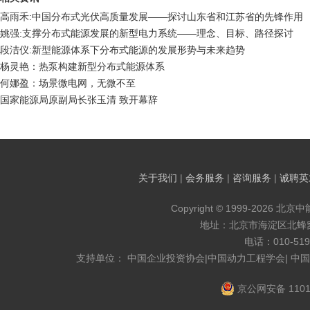
高雨禾:中国分布式光伏高质量发展——探讨山东省和江苏省的先锋作用
姚强:支撑分布式能源发展的新型电力系统——理念、目标、路径探讨
段洁仪:新型能源体系下分布式能源的发展形势与未来趋势
杨灵艳：热泵构建新型分布式能源体系
何娜盈：场景微电网，无微不至
国家能源局原副局长张玉清 致开幕辞
关于我们
|
会务服务
|
咨询服务
|
诚聘英
Copyright © 1999-2026 北京
地址：北京市海淀区北蜂窝8
电话：010-519
支持单位： 中国企业投资协会|中国动力工程学会| 中
京公网安备 1101