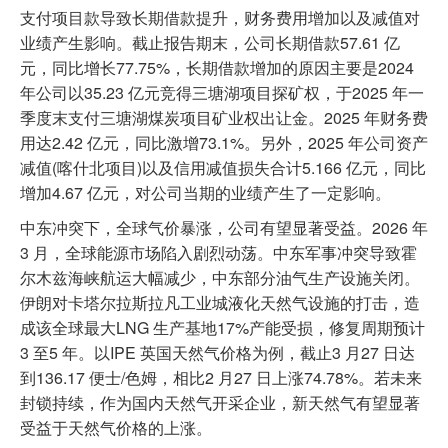
支付项目款导致长期借款提升，财务费用增加以及减值对
业绩产生影响。截止报告期末，公司长期借款57.61 亿
元，同比增长77.75%，长期借款增加的原因主要是2024
年公司以35.23 亿元竞得三塘湖项目探矿权，于2025 年一
季度末支付三塘湖煤炭项目矿业权出让金。2025 年财务费
用达2.42 亿元，同比激增73.1%。另外，2025 年公司资产
减值(喀什北项目)以及信用减值损失合计5.166 亿元，同比
增加4.67 亿元，对公司当期的业绩产生了一定影响。
中东冲突下，全球气价暴涨，公司有望显著受益。2026 年
3 月，全球能源市场陷入剧烈动荡。中东军事冲突导致霍
尔木兹海峡航运大幅减少，中东部分油气生产设施关闭。
伊朗对卡塔尔拉斯拉凡工业城液化天然气设施的打击，造
成该全球最大LNG 生产基地17%产能受损，修复周期预计
3 至5 年。以IPE 英国天然气价格为例，截止3 月27 日达
到136.17 便士/色姆，相比2 月27 日上涨74.78%。若未来
封锁持续，作为国内天然气开采企业，新天然气有望显著
受益于天然气价格的上涨。