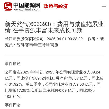
政策与经济

首页
政策与经济
新天然气(603393)：费用与减值拖累业
绩 在手资源丰富未来成长可期
油气
长江证券股份有限公司 2026-04-01 09:23:22 作者： 研
煤炭
究员：魏凯/张韦华/王岭峰/司旗
电力
事件描述
新能源
公司发布2025 年年报，2025 年公司实现营业收入39.24
节能环保
亿元，同比提升3.89%;实现归母净利润8.07 亿元，同比减
少31.92%。单四季度，公司实现营业收入9.53 亿元，同
分布式能源
比增长17.35%;实现归母净利润-0.09 亿元，同比减少
102.84%。
事件评论