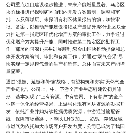
公司重点项目建设稳步推进，未来产能增量显著。马必区
块阶梯推进已探明矿区面积内开发方案编制、调整和审
批，以及薄煤层、未探明有利区储量报告的编，加快审
批、备案，以推动产能建设接续及产量提升;喀什北区块全
力推进第一指定区即优化增产方案的审批工作，力争通过
优化增产方案提升产能，同时推进第二指定区的勘探工
作，部署的阿深1 探井进展顺利;紫金山区块推动提储和总
体开发方案编制、审批和备案工作，并通过“双气合采”尽
快实现一定规模气量的生产和销售。总体而言未来产能增
量显著。
通过“强链、延链和补链”战略，有望构筑和夯实“天然气全
产业链化”。公司上、中、下游全产业生态链建设初具雏
形，基本实现了“上有资源、中有管网、下有客户”的全产
业链一体化的经营格局。上游强化现有区块资源的勘探开
发，依托产业并购持续挖掘优质资源，中游通过输配管
线，保障市场通路，下游以 LNG 加工、贸易、存储及城
市燃气为依托加大市场客户开发力度，公司已成为了我国