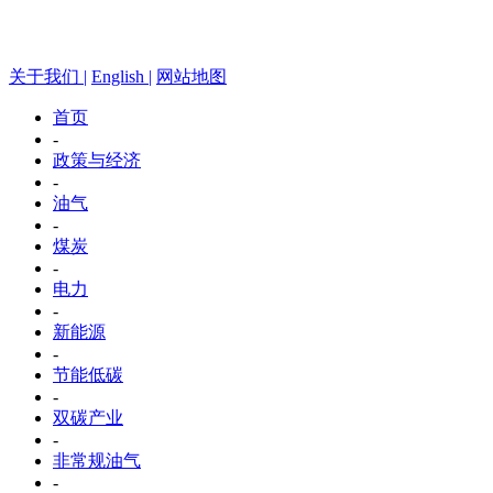
关于我们 |
English |
网站地图
首页
-
政策与经济
-
油气
-
煤炭
-
电力
-
新能源
-
节能低碳
-
双碳产业
-
非常规油气
-