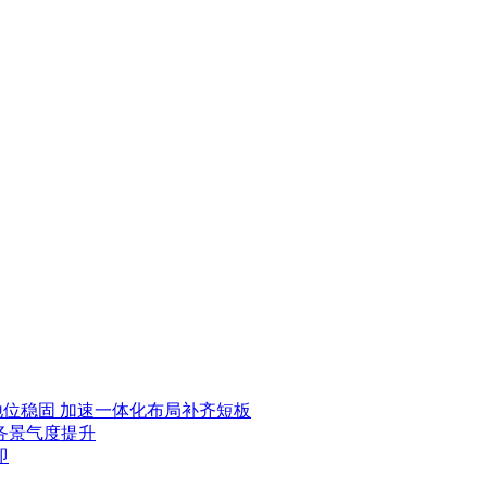
龙头地位稳固 加速一体化布局补齐短板
业务景气度提升
即