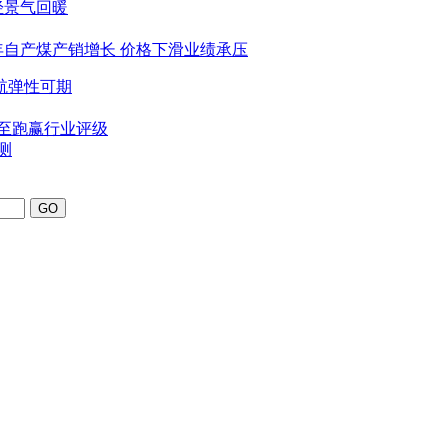
烯烃景气回暖
025年自产煤产销增长 价格下滑业绩承压
启航弹性可期
上调至跑赢行业评级
测