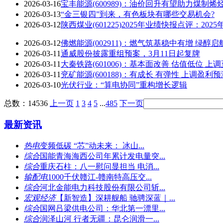
2026-03-16
宝丰能源(600989)：油价回升有望助力煤制
2026-03-13
“金三银四”到来，有色板块有哪些交易机会?
2026-03-12
陕西煤业(601225)2025年业绩快报点评：2
2026-03-12
佛燃能源(002911)：燃气筑基稳中有增 绿醇
2026-03-11
通威股份披露重组预案，3月11日起复牌
2026-03-11
大秦铁路(601006)：基本面改善 估值低位 
2026-03-11
兖矿能源(600188)：有成长 有弹性 上调盈利预
2026-03-10
光伏行业：“算电协同”重构增长逻辑
总数：14536
上一页
1
3
4
5
...
485
下一页
最新资讯
热电
变频低碳 “芯”动未来： 冰山...
综合
国能青海海西公司年累计发电量突...
综合
重庆石柱：八一慰问显担当 电消...
输配电
1000千伏赣江-赣南特高压交...
综合
河北金能电力科技股份有限公司斩...
宏观经济
【新智造】深耕舰船 驰骋深蓝｜...
综合
国网吕梁供电公司：华北第一漂里...
综合
润泽山河 行者无疆：昆仑润滑一...