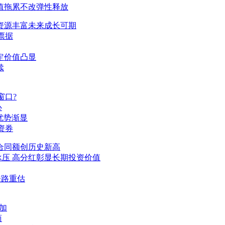
 减值拖累不改弹性释放
在手资源丰富未来成长可期
票据
稳定价值凸显
续
窗口?
心
利优势渐显
资券
新签合同额创历史新高
期承压 高分红彰显长期投资价值
铁路重估
加
商