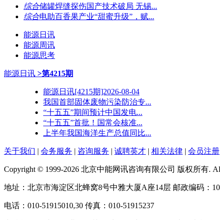
综合
储罐焊缝探伤国产技术破局 无锡...
综合
电助百香果产业“甜蜜升级”，赋...
能源日讯
能源周讯
能源思考
能源日讯
>第4215期
能源日讯[4215期]2026-08-04
我国首部固体废物污染防治专...
“十五五”期间预计中国发电...
“十五五”首批！国常会核准...
上半年我国海洋生产总值同比...
关于我们
|
会务服务
|
咨询服务
|
诚聘英才
|
相关法律
|
会员注册
Copyright © 1999-2026 北京中能网讯咨询有限公司 版权所有. All righ
地址：北京市海淀区北蜂窝8号中雅大厦A座14层 邮政编码：100
电话：010-51915010,30 传真：010-51915237