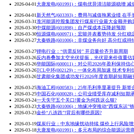
2026-04-01
大唐发电(601991)：煤电优异清洁能源稳增
2026-04-01
新天然气(603393)：费用与减值拖累业绩 
2026-03-31
淮河能源控股集团发行煤炭行业最大金额并购
2026-03-30
中煤能源(601898)：自产煤成本压降超预期
2026-03-30
恒源煤电(600971)：宏能并表蓄势待发 分红
2026-03-27
大秦铁路(601006)：非煤业务向好 高分红或持
2026-03-27
锂电行业：“供需反转” 开启量价齐升新周期
2026-03-26
反内卷叠加太空光伏提振，光伏迎来价值重估
2026-03-26
华能国际(600011)：对公司2026年盈利保持信
2026-03-26
TCL中环(002129)：一体化布局加速 技术专
2026-03-26
甘肃能化集团成功发行2026年度首期超短期融
2026-03-25
海油工程(600583)：25年毛利率显著提升 
2026-03-25
中国石化(600028)：公司业绩受库存减利短
2026-03-24
一天失守五个关口!黄金为何跌这么狠?
2026-03-23
大秦铁路(601006)：地缘冲突推动“西煤东运”
2026-03-23
金价“八连跌”!背后有哪些原因?
2026-03-19
煤炭行业：中东地缘扰动持续 煤价上行风险增
2026-03-18
大唐发电(601991)：多元布局的综合能源运营